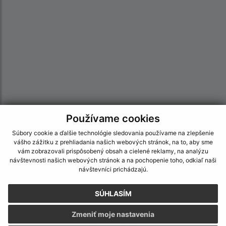
Používame cookies
Informácie o stránke:
Súbory cookie a ďalšie technológie sledovania používame na zlepšenie
vášho zážitku z prehliadania našich webových stránok, na to, aby sme
Vyhlásenie o prístupnosti
vám zobrazovali prispôsobený obsah a cielené reklamy, na analýzu
návštevnosti našich webových stránok a na pochopenie toho, odkiaľ naši
Autorské práva
návštevníci prichádzajú.
Ochrana osobných údajov
Navigácia:
SÚHLASÍM
Vytlačiť aktuálnu stránku
Zmeniť moje nastavenia
Mapa stránok