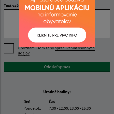
Text vašej správy (povinné)
Oboznámil som sa so
spracúvaním osobných
údajov
Google reCaptcha Response
Odoslať správu
Úradné hodiny:
Deň
Čas
Pondelok:
7:30 - 12:00, 13:00 - 15:30