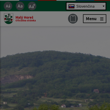
Jazyk
Slovenčina
Malý Horeš
Menu
Oficiálna stránka