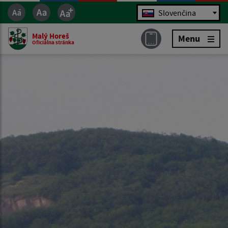
Jazyk
Slovenčina
Malý Horeš
Menu
Oficiálna stránka