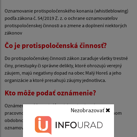
Oznamovanie protispoločenského konania (whistleblowing)
podľa zákona č. 54/2019 Z. z. o ochrane oznamovateľov
protispoločenskej činnosti a o zmene a doplnení niektorých
zákonov
Čo je protispoločenská činnosť?
Do protispoločenskej činnosti zákon zaraďuje všetky trestné
činy, priestupky či správne delikty, ktoré ohrozujú verejný
záujem, majú negatívny dopad na obec Malý Horeš a jeho
organizácie a ktoré presahujú záujmy jednotlivca.
Kto môže podať oznámenie?
Oznámenie môže podať fyzická osoba, ktorá je v
Nezobrazovať
pracovnoprávnom vzťahu k zamestnávateľovi alebo inom
obdobnom vzťahu k zamestnávateľovi a anonymný
oznamovateľ.