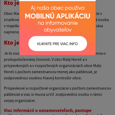
Kto je zamestnávateľom?
Obec Malý Horeš, príspevkové a rozpočtové organizácie v
zriaďovateľskej pôsobnosti obci Malý Horeš, právnická osoba
s majetkovou účasťou obce Malý Horeš, ktorá zamestnáva
najmenej päť zamestnancov.
Kto je zodpovedná osoba?
Je to osoba, ktorá prijíma, eviduje a preveruje oznámenia o
protispoločenskej činnosti. V obci Malý Horeš a v
príspevkových a v rozpočtových organizáciách obce Malý
Horeš s počtom zamestnancov menej ako päťdesiat, je
zodpovednou osobou hlavný kontrolór obce.
Príspevkové a rozpočtové organizácie s počtom zamestnancov
päťdesiat a viac si musia určiť zodpovednú osobu v rámci
svojej organizácie.
Viac informácií o oznamovateľoch, postupe