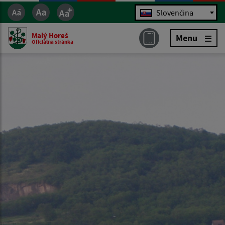
Jazyk
Slovenčina
Malý Horeš
Menu
Oficiálna stránka