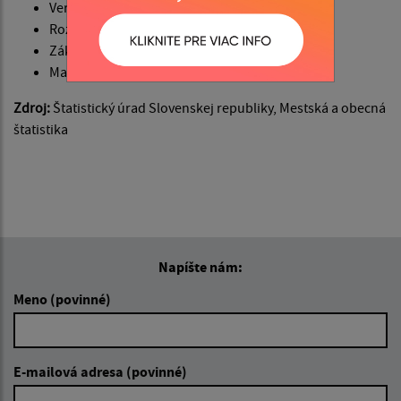
Verejný vodovod
Rozvodná sieť plynu
Základná škola
Materská škola
Zdroj:
Štatistický úrad Slovenskej republiky, Mestská a obecná
štatistika
Napíšte nám:
Meno (povinné)
E-mailová adresa (povinné)