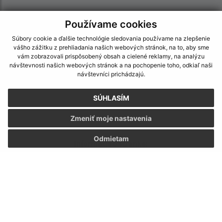
Používame cookies
Súbory cookie a ďalšie technológie sledovania používame na zlepšenie
vášho zážitku z prehliadania našich webových stránok, na to, aby sme
vám zobrazovali prispôsobený obsah a cielené reklamy, na analýzu
návštevnosti našich webových stránok a na pochopenie toho, odkiaľ naši
návštevníci prichádzajú.
SÚHLASÍM
Zmeniť moje nastavenia
Odmietam
Informácie o stránke:
Vyhlásenie o prístupnosti
Autorské práva
Ochrana osobných údajov
Navigácia: