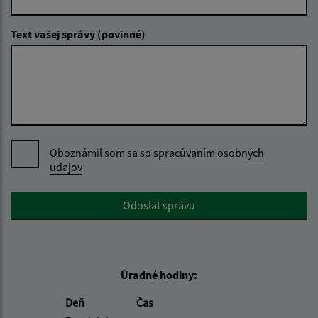
Text vašej správy (povinné)
Oboznámil som sa so
spracúvaním osobných
údajov
Google reCaptcha Response
Odoslať správu
Úradné hodiny:
Deň
Čas