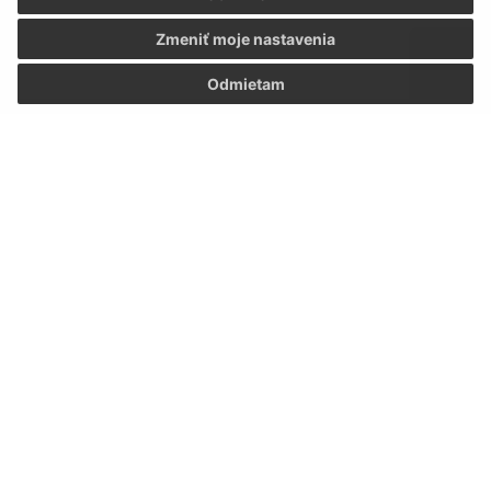
Zmeniť moje nastavenia
Odmietam
Oboznámil som sa so
spracúvaním osobných
údajov
Google reCaptcha Response
Odoslať správu
Úradné hodiny:
Deň
Čas
Pondelok:
7:30 - 12:00, 13:00 - 15:30
Utorok:
7:30 - 12:00, 13:00 - 15:30
Streda:
7:30 - 12:00, 13:00 - 17:00
Štvrtok:
7:30 - 12:00