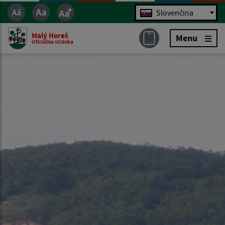
Jazyk
Slovenčina
Malý Horeš
Menu
Oficiálna stránka