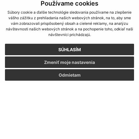
Družstevná 233
Používame cookies
076 52 Malý Horeš
Súbory cookie a ďalšie technológie sledovania používame na zlepšenie
vášho zážitku z prehliadania našich webových stránok, na to, aby sme
info@malyhores.sk
vám zobrazovali prispôsobený obsah a cielené reklamy, na analýzu
+421 56 628 53 70
návštevnosti našich webových stránok a na pochopenie toho, odkiaľ naši
návštevníci prichádzajú.
IČO: 00331724
SÚHLASÍM
Zmeniť moje nastavenia
Odmietam