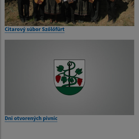
Citarový súbor Szőlőfürt
Dni otvorených pivníc