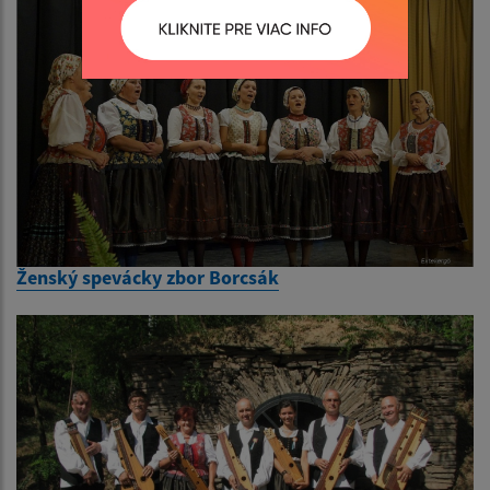
Ženský spevácky zbor Borcsák