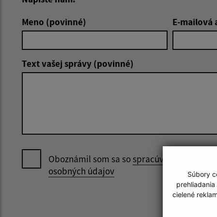
Meno (povinné)
E-mailová 
Text vašej správy (povinné)
Oboznámil som sa so
spracúvaním
osobných údajov
Súbory co
prehliadania
cielené rekla