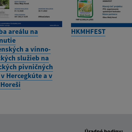
ba areálu na
HKMHFEST
nutie
enských a vínno-
ckých služieb na
ických pivničných
 v Hercegkúte a v
Horeši
Úradné hodiny: