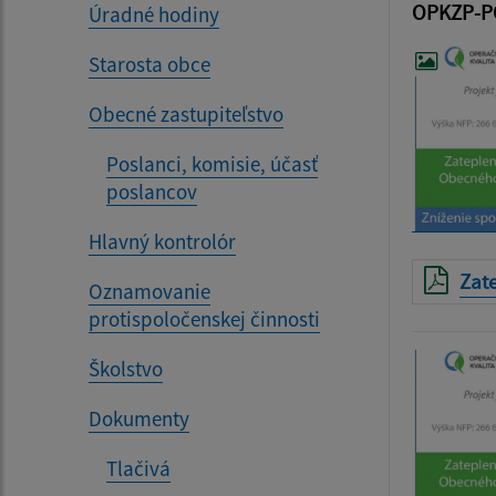
OPKZP-PO
Úradné hodiny
Starosta obce
Obecné zastupiteľstvo
Poslanci, komisie, účasť
poslancov
Hlavný kontrolór
Zat
Oznamovanie
protispoločenskej činnosti
Školstvo
Dokumenty
Tlačivá