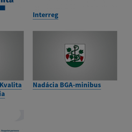
Interreg
Kvalita
Nadácia BGA-minibus
ia