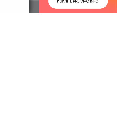
ované:
Správca obsahu:
12:39 hod.
Správca obsahu je Obec Malý
Horeš.