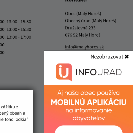
Obec (Malý Horeš)
Obecný úrad (Malý Horeš)
:00, 13:00 - 15:30
Družstevná 233
:00, 13:00 - 15:30
076 52 Malý Horeš
:00, 13:00 - 17:00
:00
info@malyhores.sk
:00
+421 56 628 53 70
Nezobrazovať
IČO: 00331724
 zážitku z
obený obsah a
e toho, odkiaľ