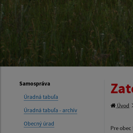
Zat
Samospráva
Úradná tabuľa
Úvod
Úradná tabuľa - archív
Obecný úrad
Pre obec 