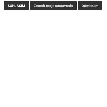
SÚHLASÍM
Zmeniť moje nastavenia
Odmietam
Rýchle odkazy:
Aktualiz
nku
Aktuality
03.08.2026 
História
RSS