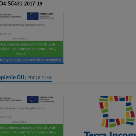
4-SC431-2017-19
eplenie OU
| PDF | 0.29 Mb