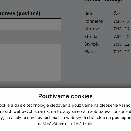
adresa (povinné)
Deň
Čas
Pondelok:
7:30 - 12
Utorok:
7:30 - 12
Streda:
7:30 - 12
Štvrtok:
7:30 - 12
Piatok:
7:30 - 12
Google reCaptcha Response
Odoslať správu
Používame cookies
okie a ďalšie technológie sledovania používame na zlepšenie vášho
 našich webových stránok, na to, aby sme vám zobrazovali prispôs
my, na analýzu návštevnosti našich webových stránok a na pochopeni
naši návštevníci prichádzajú.