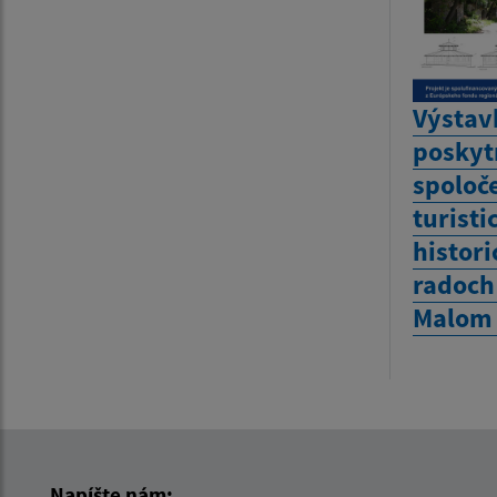
Výstav
poskyt
spoloč
turisti
histor
radoch
Malom 
Napíšte nám: