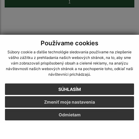
1
Používame cookies
Napíšte nám:
Súbory cookie a ďalšie technológie sledovania používame na zlepšenie
Meno (povinné)
vášho zážitku z prehliadania našich webových stránok, na to, aby sme
vám zobrazovali prispôsobený obsah a cielené reklamy, na analýzu
návštevnosti našich webových stránok a na pochopenie toho, odkiaľ naši
návštevníci prichádzajú.
E-mailová adresa (povinné)
SÚHLASÍM
Zmeniť moje nastavenia
Text vašej správy (povinné)
Odmietam