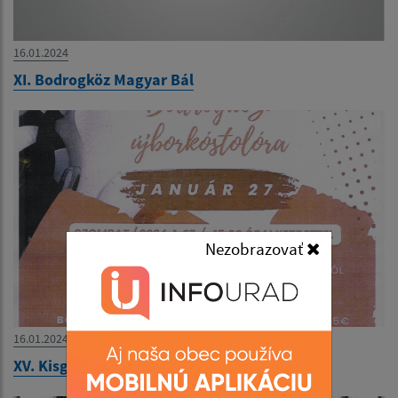
16.01.2024
XI. Bodrogköz Magyar Bál
Nezobrazovať
16.01.2024
XV. Kisgéresi és Bodrogközi újborkóstoló