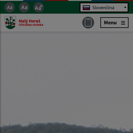
Jazyk
Slovenčina
Malý Horeš
Menu
Oficiálna stránka