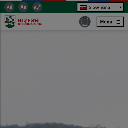
Jazyk
Slovenčina
Malý Horeš
Menu
Oficiálna stránka