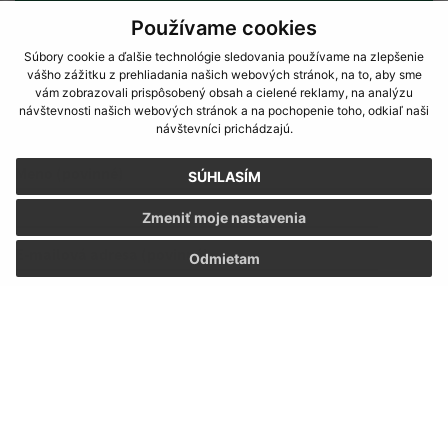
Používame cookies
Súbory cookie a ďalšie technológie sledovania používame na zlepšenie
vášho zážitku z prehliadania našich webových stránok, na to, aby sme
vám zobrazovali prispôsobený obsah a cielené reklamy, na analýzu
návštevnosti našich webových stránok a na pochopenie toho, odkiaľ naši
návštevníci prichádzajú.
Napíšte nám:
Meno (povinné)
SÚHLASÍM
Zmeniť moje nastavenia
E-mailová adresa (povinné)
Odmietam
Text vašej správy (povinné)