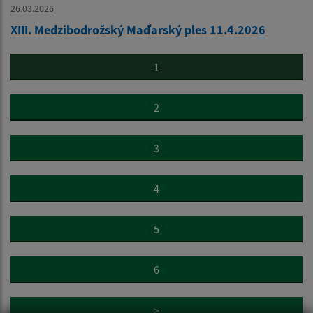
26.03.2026
XIII. Medzibodrožský Maďarský ples 11.4.2026
1
2
3
4
5
6
>