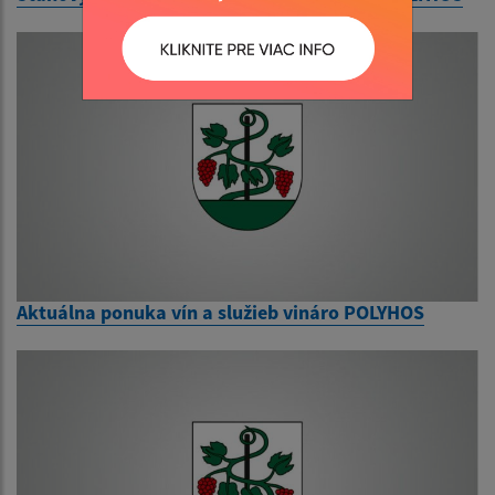
Aktuálna ponuka vín a služieb vináro POLYHOS