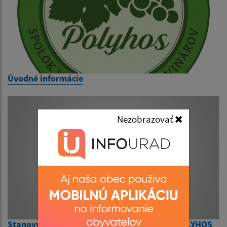
Úvodné informácie
Nezobrazovať
Stanovy spoloku vinohradníkov a vinárov POLYHOS