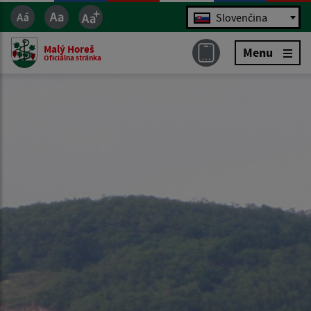
Jazyk
Slovenčina
Malý Horeš
Menu
Oficiálna stránka