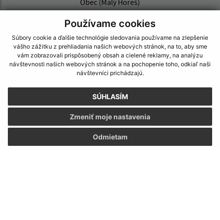
Obec (Malý Horeš)
Obecný úrad (Malý Horeš)
Používame cookies
Družstevná 233
076 52 Malý Horeš
Súbory cookie a ďalšie technológie sledovania používame na zlepšenie
vášho zážitku z prehliadania našich webových stránok, na to, aby sme
vám zobrazovali prispôsobený obsah a cielené reklamy, na analýzu
info@malyhores.sk
návštevnosti našich webových stránok a na pochopenie toho, odkiaľ naši
+421 56 628 53 70
návštevníci prichádzajú.
IČO: 00331724
SÚHLASÍM
Zmeniť moje nastavenia
Odmietam