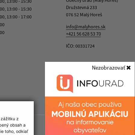
:00, 13:00 - 15:30
Družstevná 233
:00, 13:00 - 15:30
076 52 Malý Horeš
:00, 13:00 - 17:00
:00
info@malyhores.sk
:00
+421 56 628 53 70
IČO: 00331724
Nezobrazovať
 zážitku z
obený obsah a
e toho, odkiaľ