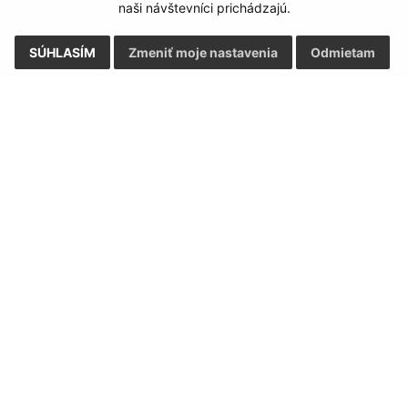
naši návštevníci prichádzajú.
SÚHLASÍM
Zmeniť moje nastavenia
Odmietam
Rýchle odkazy:
Aktualiz
nku
Aktuality
03.08.2026 
História
RSS
Fotogaléria
Školstvo