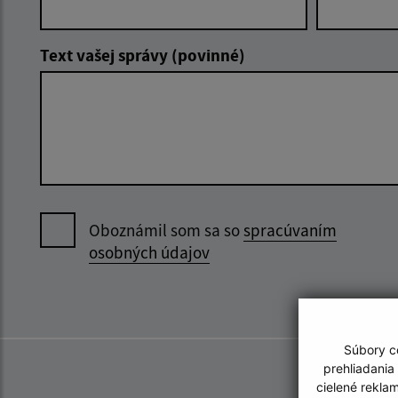
Text vašej správy (povinné)
Oboznámil som sa so
spracúvaním
osobných údajov
Súbory co
prehliadania
cielené rekla