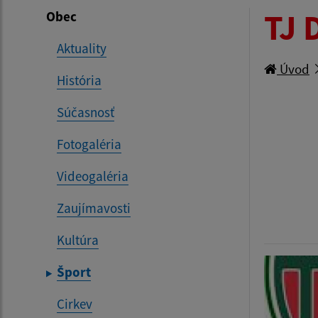
TJ 
Obec
Aktuality
Úvod
História
Súčasnosť
Fotogaléria
Videogaléria
Zaujímavosti
Kultúra
Šport
Cirkev