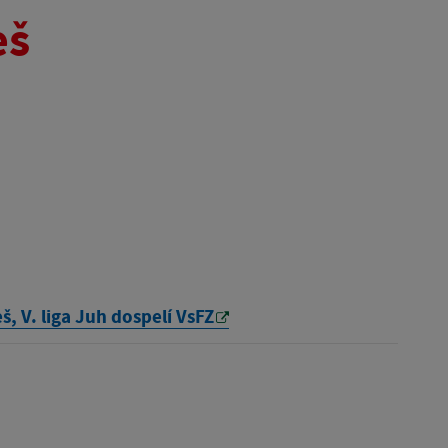
eš
, V. liga Juh dospelí VsFZ