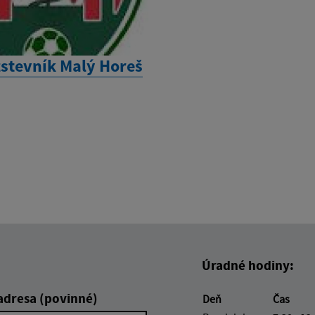
žstevník Malý Horeš
Úradné hodiny:
adresa (povinné)
Deň
Čas