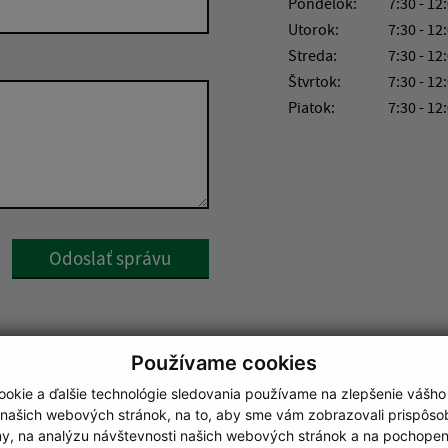
Pondelok:
7:30 - 12
Utorok:
7:30 - 12
Streda:
7:30 - 12
Štvrtok:
7:30 - 12
Piatok:
7:30 - 12
Google reCaptcha Response
Odoslať správu
Používame cookies
okie a ďalšie technológie sledovania používame na zlepšenie vášho
 našich webových stránok, na to, aby sme vám zobrazovali prispôs
my, na analýzu návštevnosti našich webových stránok a na pochopeni