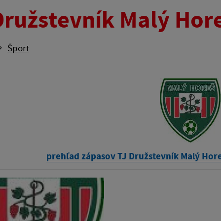
Družstevník Malý Hor
Šport
prehľad zápasov TJ Družstevník Malý Horeš