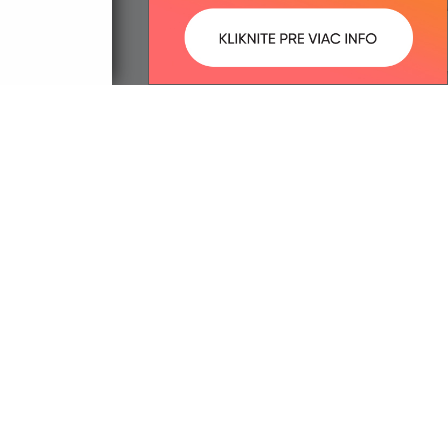
ované:
Správca obsahu:
12:39 hod.
Správca obsahu je Obec Malý
Horeš.
Vytvorené v súlade s
Jednotným
dizajn manuálom elektronických
služieb.