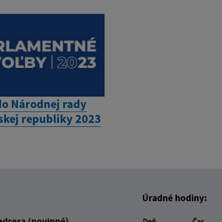
do Národnej rady
skej republiky 2023
Úradné hodiny:
adresa (povinné)
Deň
Čas