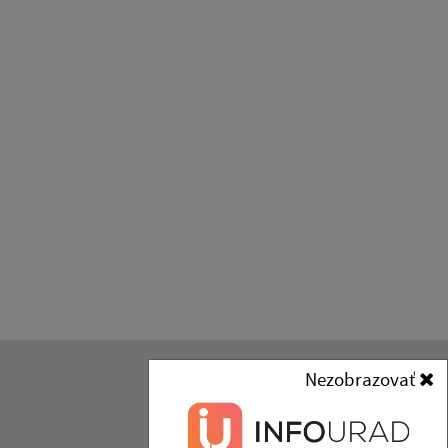
Nezobrazovať
Kontakt:
Obec (Malý Horeš)