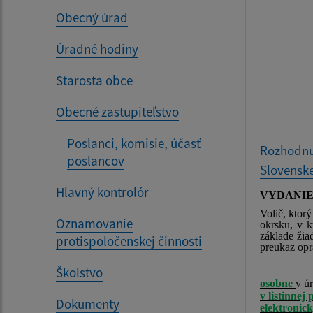
Obecný úrad
Úradné hodiny
Starosta obce
Obecné zastupiteľstvo
Poslanci, komisie, účasť
Rozhodnut
poslancov
Slovenske
Hlavný kontrolór
VYDANIE
Volič, ktor
Oznamovanie
okrsku, v 
základe žia
protispoločenskej činnosti
preukaz opr
Školstvo
osobne
v ú
v listinnej
Dokumenty
elektronic