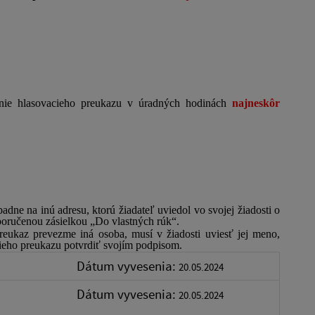
nie hlasovacieho preukazu v úradných hodinách
najneskôr
adne na inú adresu, ktorú žiadateľ uviedol vo svojej žiadosti o
poručenou zásielkou „Do vlastných rúk“.
 preukaz prevezme iná osoba, musí v žiadosti uviesť jej meno,
cieho preukazu potvrdiť svojím podpisom.
Dátum vyvesenia:
20.05.2024
Dátum vyvesenia:
20.05.2024