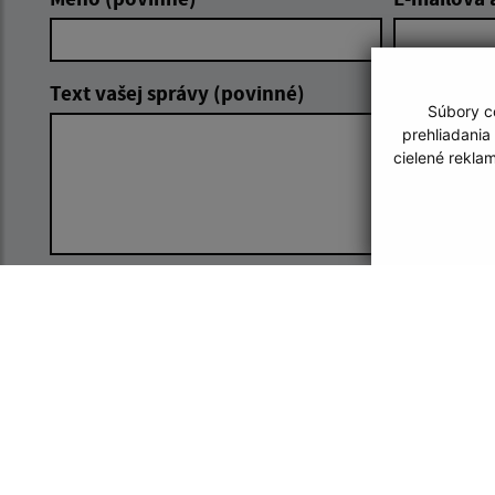
Text vašej správy (povinné)
Súbory co
prehliadania
cielené rekla
Oboznámil som sa so
spracúvaním
osobných údajov