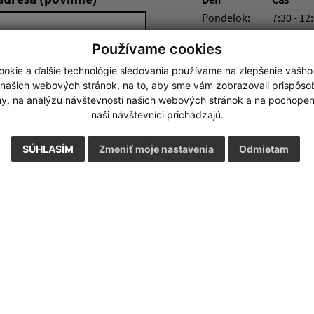
Pondelok:
7:30 - 12
Utorok:
7:30 - 12
Používame cookies
Streda:
7:30 - 12
okie a ďalšie technológie sledovania používame na zlepšenie vášho
Štvrtok:
7:30 - 12
 našich webových stránok, na to, aby sme vám zobrazovali prispôs
Piatok:
7:30 - 12
my, na analýzu návštevnosti našich webových stránok a na pochopeni
naši návštevníci prichádzajú.
SÚHLASÍM
Zmeniť moje nastavenia
Odmietam
Google reCaptcha Response
Odoslať správu