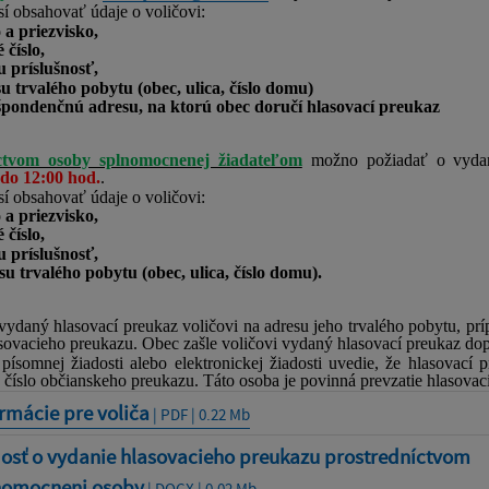
í obsahovať údaje o voličovi:
a priezvisko,
 číslo,
u príslušnosť,
u trvalého pobytu (obec, ulica, číslo domu)
pondenčnú adresu, na ktorú obec doručí hlasovací preukaz
íctvom osoby splnomocnenej žiadateľom
možno požiadať o vyda
 do 12:00 hod.
.
í obsahovať údaje o voličovi:
a priezvisko,
 číslo,
u príslušnosť,
u trvalého pobytu (obec, ulica, číslo domu).
vydaný hlasovací preukaz voličovi na adresu jeho trvalého pobytu, príp
sovacieho preukazu. Obec zašle voličovi vydaný hlasovací preukaz do
písomnej žiadosti alebo elektronickej žiadosti uvedie, že hlasovací
a číslo občianskeho preukazu. Táto osoba je povinná prevzatie hlasova
rmácie pre voliča
| PDF | 0.22 Mb
dosť o vydanie hlasovacieho preukazu prostredníctvom
nomocnenj osoby
| DOCX | 0.02 Mb