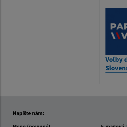
Voľby 
Sloven
Napíšte nám:
Meno (povinné)
E-mailová 