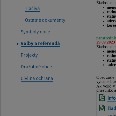
Žiadosť mus
meno 
Tlačivá
rodné
štátn
Ostatné dokumenty
adres
koreš
Symboly obce
prostredn
29.09.2023
Voľby a referendá
Žiadosť mus
meno 
Projekty
rodné
štátn
adres
Družobné obce
Civilná ochrana
Obec zašle 
vydanie hla
Ak volič v 
priezvisko 
Info
žia
spl