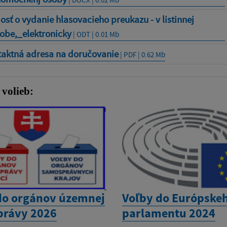
osť o vydanie hlasovacieho preukazu - v listinnej
obe,_elektronicky
| ODT | 0.01 Mb
taktná adresa na doručovanie
| PDF | 0.62 Mb
volieb:
do orgánov územnej
Voľby do Európske
rávy 2026
parlamentu 2024