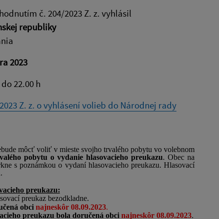
odnutím č. 204/2023 Z. z. vyhlásil
skej republiky
ania
ra 2023
 do 22.00 h
023 Z. z. o vyhlásení volieb do Národnej rady
nebude môcť voliť v mieste svojho trvalého pobytu vo volebnom
rvalého pobytu o vydanie hlasovacieho preukazu
. Obec na
arkne s poznámkou o vydaní hlasovacieho preukazu. Hlasovací
.
ovacieho preukazu:
asovací preukaz bezodkladne.
ručená obci
najneskôr 08.09.2023
.
vacieho preukazu bola doručená obci
najneskôr 08.09.2023
.