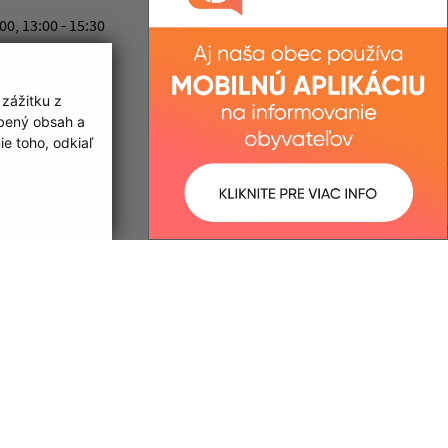
Obecný úrad (Malý Horeš)
:00, 13:00 - 15:30
Družstevná 233
:00, 13:00 - 15:30
076 52 Malý Horeš
:00, 13:00 - 17:00
 zážitku z
:00
info@malyhores.sk
obený obsah a
:00
+421 56 628 53 70
e toho, odkiaľ
IČO: 00331724