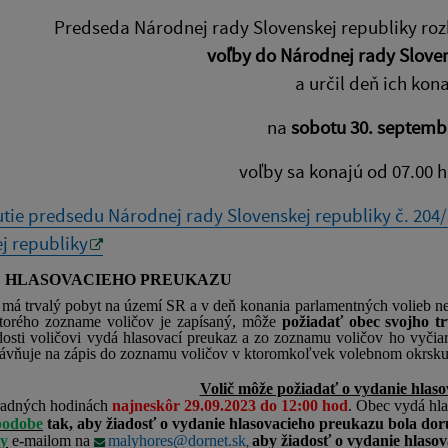
Predseda Národnej rady Slovenskej republiky rozh
voľby do Národnej rady Sloven
a určil deň ich kon
na
sobotu 30. septemb
voľby sa konajú od 07.00 h
ie predsedu Národnej rady Slovenskej republiky č. 204/2
j republiky
 HLASOVACIEHO PREUKAZU
ý má trvalý pobyt na území SR a v deň konania parlamentných volieb 
ktorého zozname voličov je zapísaný, môže
požiadať obec svojho t
dosti voličovi vydá hlasovací preukaz a zo zoznamu voličov ho vyči
ávňuje na zápis do zoznamu voličov v ktoromkoľvek volebnom okrsku
Volič môže požiadať o vydanie hlas
radných hodinách
najneskôr 29.09.2023 do 12:00 hod
. Obec vydá hl
 podobe
tak, aby žiadosť o vydanie hlasovacieho preukazu bola do
ky
e-mailom na
malyhores@dornet.sk
aby žiadosť o vydanie hlaso
,