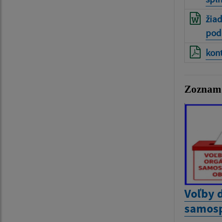
žiad
pod
kon
Zoznam 
Voľby 
samosp