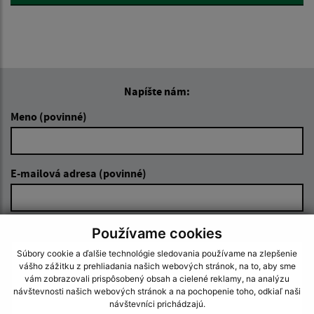
Napíšte nám:
Meno (povinné)
E-mailová adresa (povinné)
Text vašej správy (povinné)
Používame cookies
Súbory cookie a ďalšie technológie sledovania používame na zlepšenie
vášho zážitku z prehliadania našich webových stránok, na to, aby sme
vám zobrazovali prispôsobený obsah a cielené reklamy, na analýzu
návštevnosti našich webových stránok a na pochopenie toho, odkiaľ naši
návštevníci prichádzajú.