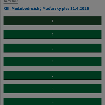
26.03.2026
XIII. Medzibodrožský Maďarský ples 11.4.2026
1
2
3
4
5
6
>