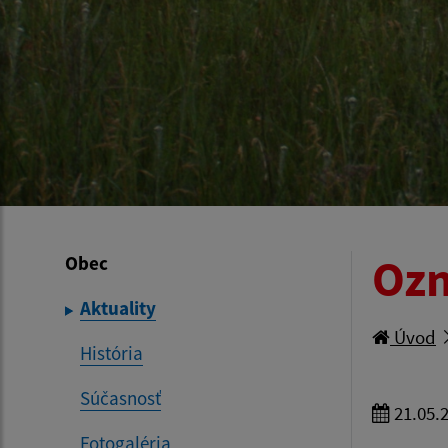
Ozn
Obec
Aktuality
Úvod
História
Súčasnosť
21.05.
Fotogaléria