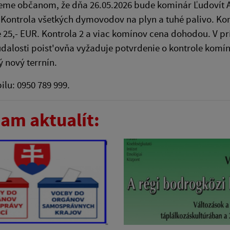
me občanom, že dňa 26.05.2026 bude kominár Ľudovít Ad
Kontrola všetkých dymovodov na plyn a tuhé palivo. Kontr
 25,- EUR. Kontrola 2 a viac komínov cena dohodou. V p
udalosti poist'ovňa vyžaduje potvrdenie o kontrole komí
 nový terrnín.
ilu: 0950 789 999.
am aktualít: