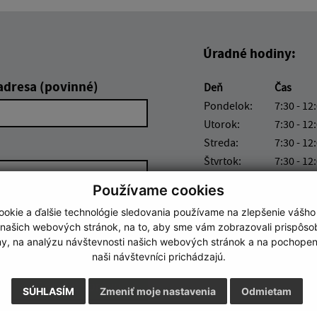
Úradné hodiny:
adresa (povinné)
Deň
Čas
Pondelok:
7:30 - 12
Utorok:
7:30 - 12
Streda:
7:30 - 12
Štvrtok:
7:30 - 12
Piatok:
7:30 - 12
Používame cookies
okie a ďalšie technológie sledovania používame na zlepšenie vášho
 našich webových stránok, na to, aby sme vám zobrazovali prispôs
my, na analýzu návštevnosti našich webových stránok a na pochopeni
naši návštevníci prichádzajú.
Google reCaptcha Response
Odoslať správu
SÚHLASÍM
Zmeniť moje nastavenia
Odmietam