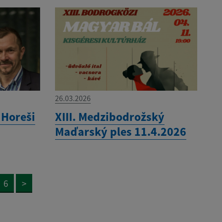
26.03.2026
 Horeši
XIII. Medzibodrožský
Maďarský ples 11.4.2026
6
>