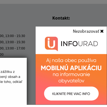
Kontakt:
Obec (Malý Horeš)
Nezobrazovať
Obecný úrad (Malý Horeš)
:00, 13:00 - 15:30
Družstevná 233
:00, 13:00 - 15:30
076 52 Malý Horeš
:00, 13:00 - 17:00
:00
info@malyhores.sk
:00
+421 56 628 53 70
IČO: 00331724
 zážitku z
obený obsah a
e toho, odkiaľ