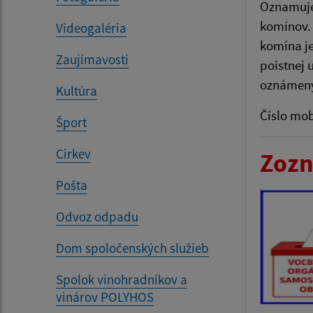
Oznamuje
komínov. 
Videogaléria
komína je
Zaujímavosti
poistnej 
oznámený
Kultúra
Číslo mob
Šport
Cirkev
Zozn
Pošta
Odvoz odpadu
Dom spoločenských služieb
Spolok vinohradníkov a
vinárov POLYHOS