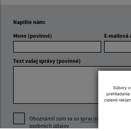
Napíšte nám:
Meno (povinné)
E-mailová 
Text vašej správy (povinné)
Súbory co
prehliadania
cielené rekla
Oboznámil som sa so
spracúvaním
osobných údajov