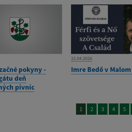
15.04.2026
začné pokyny -
Imre Bedő v Malom
gátu deň
ných pivníc
1
2
3
4
5