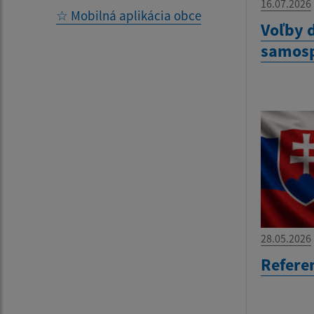
16.07.2026
☆ Mobilná aplikácia obce
Voľby 
samosp
28.05.2026
Refere