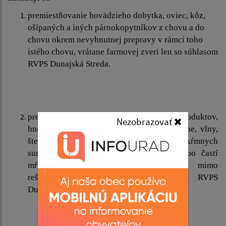
premiestňovanie hovädzieho dobytka, oviec, kôz,
ošípaných a iných párnokopytníkov z chovu a do
chovu okrem nevyhnutnej prepravy v rámci toho
istého chovu, vrátane farmovej zveri len so súhlasom
RVPS Dunajská Streda.
premiestňovanie vedľajších živočíšnych produktov,
Nezobrazovať
hnoja, vrátane podstielky, steliva, kože, usne, vlny,
štetiny, perie, sena, slamy, hnojovice, kŕmnych
surovín a krmív, okrem celých tiel, alebo častí
mŕtvych zvierat držaných v chove mimo
reštrikčných pásiem, len so súhlasom RVPS
Dunajská Streda.