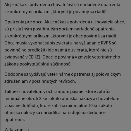
Ak je nákaza potvrdená chovateľovi sú nariadené opatrenia
s konkrétnymi príkazmi, ktorými je povinný sa riadiť.
Opatrenia pre obce: Ak je nákaza potvrdená u chovateľa obce,
sú príslušným postihnutým obciam nariadené opatrenia
s konkrétnymi príkazmi, ktorými je obec povinná sa riadiť.
Obce musia vykonať súpis zvierat a na vyžiadanie RVPS sú
povinné ho predložiť (ide najmä o zvieratá, ktoré nie sú
evidované v CEHZ). Obec je povinná v zmysle veterinárneho
zákona poskytnúť plnú súčinnosť.
Obdobne sa vydávajú veterinárne opatrenia aj poľovníckym
združeniam v postihnutých revíroch.
Taktiež chovateľom v ochrannom pásme, ktoré zahŕňa
minimálne okruh 3 km okolo ohniska nákazy a chovateľom
v pásme dohľadu, ktoré zahŕňa minimálne 10 km okolo
ohniska nákazy sa nariadili a nariaďujú nasledujúce
opatrenia:
Zakazuje sa