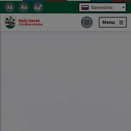
Jazyk
Slovenčina
Malý Horeš
Menu
Oficiálna stránka