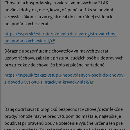
Chovatelia hospodárskych zvierat vnímavých na SLAK –
hovädzí dobytok, ovce, kozy , ošípané od 1 ks sú povinní
v zmysle zákona sa zaregistrovať do centrálnej evidencie
hospodárskych zvierat
https://svps.sk/zvierata/ako-zalozit-a-zaregistrovat-chov-
hospodarskych-zvierat/
Dôrazne upozorňujeme chovateľov vnímavých zvierat
uzatvoriť chovy, zabrániť prístupu cudzích osôb a dopravných
prostriedkov do chovu, čo bolo aj plošne nariadené
https://svps.sk/zakaz-vstupu-nepovolanych-osob-do-chovov-
z-dovodu-vyskytu-slintacky-a-krivacky-slak/
Ďalej dodržiavať biologickú bezpečnosť v chove /dezinfekčné
brody/ rohože hlavne pred vstupom do maštale, najlepšie je
používať pripravenú obuv a oblečenie výlučne určenú len pre
vstup do maštale. To isté platí pre používané náradie. Ak to nie