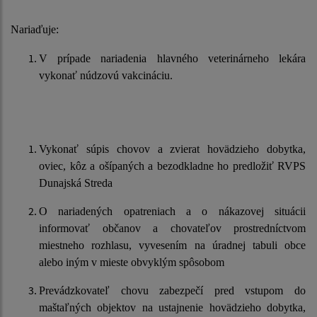
Nariaďuje:
V prípade nariadenia hlavného veterinárneho lekára
vykonať núdzovú vakcináciu.
Vykonať súpis chovov a zvierat hovädzieho dobytka,
oviec, kôz a ošípaných a bezodkladne ho predložiť RVPS
Dunajská Streda
O nariadených opatreniach a o nákazovej situácii
informovať občanov a chovateľov prostredníctvom
miestneho rozhlasu, vyvesením na úradnej tabuli obce
alebo iným v mieste obvyklým spôsobom
Prevádzkovateľ chovu zabezpečí pred vstupom do
maštaľných objektov na ustajnenie hovädzieho dobytka,