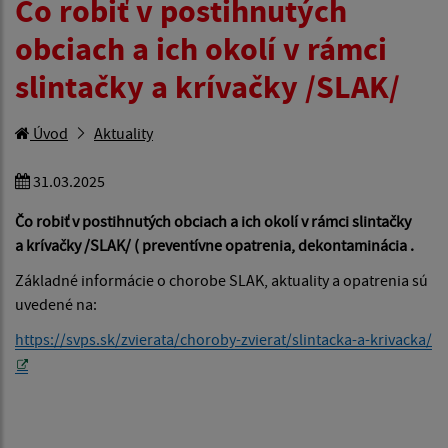
Čo robiť v postihnutých
obciach a ich okolí v rámci
slintačky a krívačky /SLAK/
Úvod
Aktuality
31.03.2025
Čo robiť v postihnutých obciach a ich okolí v rámci slintačky
a krívačky /SLAK/ ( preventívne opatrenia, dekontaminácia .
Základné informácie o chorobe SLAK, aktuality a opatrenia sú
uvedené na:
https://svps.sk/zvierata/choroby-zvierat/slintacka-a-krivacka/