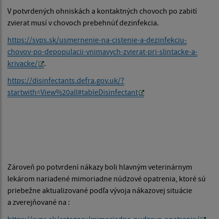
V potvrdených ohniskách a kontaktných chovoch po zabití
zvierat musí v chovoch prebehnúť dezinfekcia.
https://svps.sk/usmernenie-na-cistenie-a-dezinfekciu-
chovov-po-depopulacii-vnimavych-zvierat-pri-slintacke-a-
krivacke/
.
https://disinfectants.defra.gov.uk/?
startwith=View%20all#tableDisinfectant
Zároveň po potvrdení nákazy boli hlavným veterinárnym
lekárom nariadené mimoriadne núdzové opatrenia, ktoré sú
priebežne aktualizované podľa vývoja nákazovej situácie
a zverejňované na :
https://svps.sk/category/mimoriadne-nudzove-opatrenia/