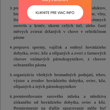
premiestňovanie vedľajších živočíšnych produktov,
hnoja, vrátane podstielky, steliva, kože, usne, vlny,
štetiny, perie, sena, slamy, hnojovice, kŕmnych
surovín a krmív, okrem celých tiel, alebo častí
mŕtvych zvierat držaných v chove v reštrikčnom
pásme
prepravu spermy, vajíčok a embryí hovädzieho
dobytka, oviec, kôz a ošípaných a zveri z farmových
chovov vnímavých párnokopytníkov, z chovov
ochranného pásma
organizáciu všetkých hromadných podujatí, trhov,
výstav a zvodov hovädzieho dobytka, oviec, kôz,
ošípaných a iných párnokopytníkov
premiestňovanie surového mlieka a mledziva
získaného od hovädzieho dobytka, oviec a kôz.
Premiestnenie na ďalšie spracovanie môže byť