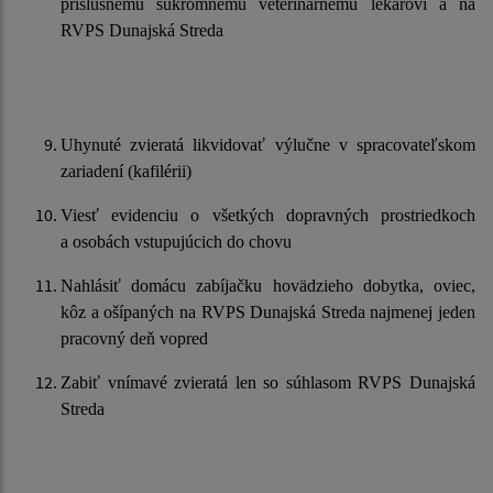
príslušnému súkromnému veterinárnemu lekárovi a na
RVPS Dunajská Streda
Uhynuté zvieratá likvidovať výlučne v spracovateľskom
zariadení (kafilérii)
Viesť evidenciu o všetkých dopravných prostriedkoch
a osobách vstupujúcich do chovu
Nahlásiť domácu zabíjačku hovädzieho dobytka, oviec,
kôz a ošípaných na RVPS Dunajská Streda najmenej jeden
pracovný deň vopred
Zabiť vnímavé zvieratá len so súhlasom RVPS Dunajská
Streda