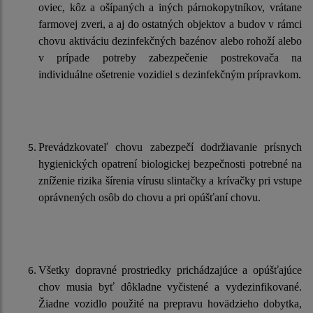
oviec, kôz a ošípaných a iných párnokopytníkov, vrátane
farmovej zveri, a aj do ostatných objektov a budov v rámci
chovu
aktiváciu dezinfekčných bazénov alebo rohoží alebo
v prípade potreby zabezpečenie postrekovača na
individuálne ošetrenie vozidiel s dezinfekčným prípravkom.
Prevádzkovateľ chovu zabezpečí dodržiavanie prísnych
hygienických opatrení biologickej bezpečnosti potrebné na
zníženie rizika šírenia vírusu slintačky a krívačky pri vstupe
oprávnených osôb do chovu a pri opúšťaní chovu.
Všetky dopravné prostriedky prichádzajúce a opúšťajúce
chov musia byť dôkladne vyčistené a vydezinfikované.
Žiadne vozidlo použité na prepravu hovädzieho dobytka,