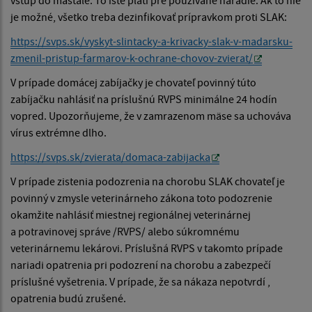
je možné, všetko treba dezinfikovať prípravkom proti SLAK:
https://svps.sk/vyskyt-slintacky-a-krivacky-slak-v-madarsku-
zmenil-pristup-farmarov-k-ochrane-chovov-zvierat/
V prípade domácej zabíjačky je chovateľ povinný túto
zabíjačku nahlásiť na príslušnú RVPS minimálne 24 hodín
vopred. Upozorňujeme, že v zamrazenom mäse sa uchováva
vírus extrémne dlho.
https://svps.sk/zvierata/domaca-zabijacka
V prípade zistenia podozrenia na chorobu SLAK chovateľ je
povinný v zmysle veterinárneho zákona toto podozrenie
okamžite nahlásiť miestnej regionálnej veterinárnej
a potravinovej správe /RVPS/ alebo súkromnému
veterinárnemu lekárovi. Príslušná RVPS v takomto prípade
nariadi opatrenia pri podozrení na chorobu a zabezpečí
príslušné vyšetrenia. V prípade, že sa nákaza nepotvrdí ,
opatrenia budú zrušené.