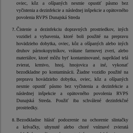
oviec, kôz a ošípaných nesmie opustiť pásmo bez
vyčistenia a dezinfekcie a následnej inšpekcie a opätovného
povolenia RVPS Dunajská Streda
Čistenie a dezinfekciu dopravných prostriedkov, iných
vozidiel a vybavenia, ktoré boli použité na prepravu
hovädzieho dobytka, oviec, kôz a ošípaných alebo iných
druhov párnokopytníkov, vrátane farmovej zveri, alebo
materiálov, ktoré môžu byt' kontaminované, napríklad telá
zvierat, krmivo, hnoj, hnojovica a iné, vykonať
bezodkladne po kontaminácii. Žiadne vozidlo použité na
prepravu hovädzieho dobytka, oviec, kôz a ošípaných
nesmie opustiť pásmo bez vyčistenia a dezinfekcie a
následnej inšpekcie a opätovného povolenia RVPS
Dunajská Streda. Použiť iba schválené dezinfekčné
prostriedky.
Bezodkladne hlásiť podozrenie na ochorenie slintačky
a krívačky, uhynuté alebo choré vnímavé zvieratá