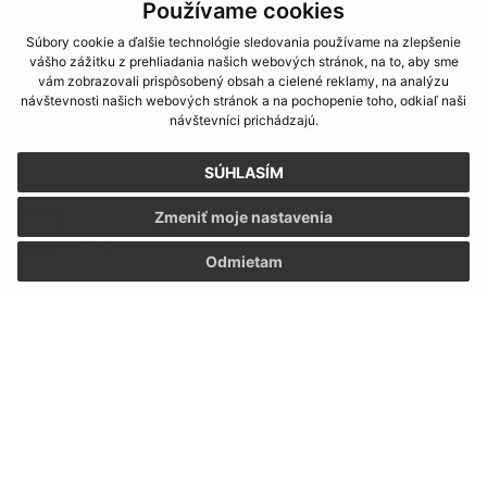
Používame cookies
Súbory cookie a ďalšie technológie sledovania používame na zlepšenie
Text vašej správy (povinné)
vášho zážitku z prehliadania našich webových stránok, na to, aby sme
vám zobrazovali prispôsobený obsah a cielené reklamy, na analýzu
návštevnosti našich webových stránok a na pochopenie toho, odkiaľ naši
návštevníci prichádzajú.
SÚHLASÍM
Zmeniť moje nastavenia
Oboznámil som sa so
spracúvaním osobných
údajov
Odmietam
Google reCaptcha Response
Odoslať správu
Úradné hodiny:
Deň
Čas
Pondelok:
7:30 - 12:00, 13:00 - 15:30