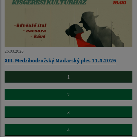
26.03.2026
XIII. Medzibodrožský Maďarský ples 11.4.2026
1
2
3
4