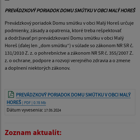
PREVÁDZKOVÝ PORIADOK DOMU SMÚTKU V OBCI MALÝ HOREŠ
Prevádzkový poriadok Domu smútku v obci Malý Horeš určuje
podmienky, zásady a opatrenia, ktoré treba rešpektovať
a dodržiavať pri prevádzkovaní Domu smútku v obci Malý
Horeš (ďalej len „dom smútku“) v súlade so zákonom NR SR č.
131/2010 Z. z. o pohrebníctve a zákonom NR SR č. 355/2007 Z.
z. o ochrane, podpore a rozvoji verejného zdravia a o zmene
a doplnení niektorých zákonov.
PREVÁDZKOVÝ PORIADOK DOMU SMÚTKU V OBCI MALÝ
HOREŠ
| PDF | 0.78 Mb
Dátum vyvesenia:
17.05.2024
Zoznam aktualít: