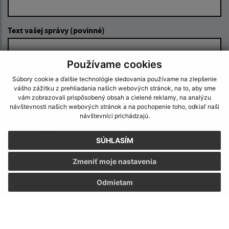
Text vašej správy (povinné)
Používame cookies
Súbory cookie a ďalšie technológie sledovania používame na zlepšenie
vášho zážitku z prehliadania našich webových stránok, na to, aby sme
vám zobrazovali prispôsobený obsah a cielené reklamy, na analýzu
návštevnosti našich webových stránok a na pochopenie toho, odkiaľ naši
Oboznámil som sa so
spracúvaním osobných
návštevníci prichádzajú.
údajov
SÚHLASÍM
Google reCaptcha Response
Odoslať správu
Zmeniť moje nastavenia
Odmietam
Úradné hodiny:
Deň
Čas