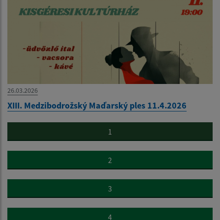
26.03.2026
XIII. Medzibodrožský Maďarský ples 11.4.2026
1
2
3
4