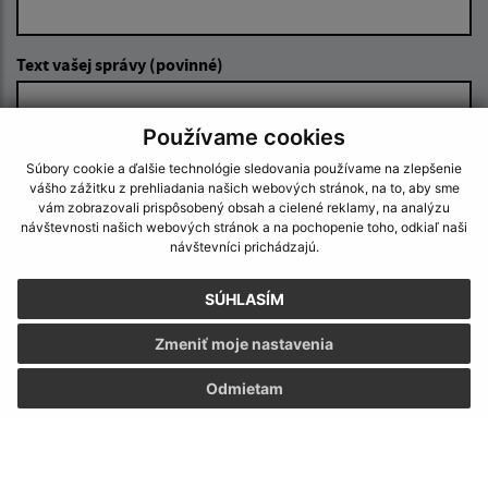
Text vašej správy (povinné)
Používame cookies
Súbory cookie a ďalšie technológie sledovania používame na zlepšenie
vášho zážitku z prehliadania našich webových stránok, na to, aby sme
vám zobrazovali prispôsobený obsah a cielené reklamy, na analýzu
návštevnosti našich webových stránok a na pochopenie toho, odkiaľ naši
Oboznámil som sa so
spracúvaním osobných
návštevníci prichádzajú.
údajov
SÚHLASÍM
Google reCaptcha Response
Odoslať správu
Zmeniť moje nastavenia
Odmietam
Úradné hodiny:
Deň
Čas