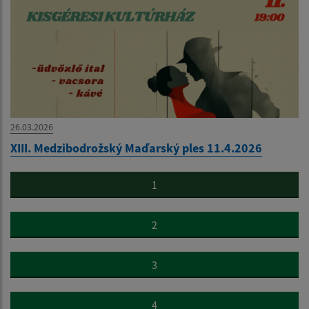
26.03.2026
XIII. Medzibodrožský Maďarský ples 11.4.2026
1
2
3
4