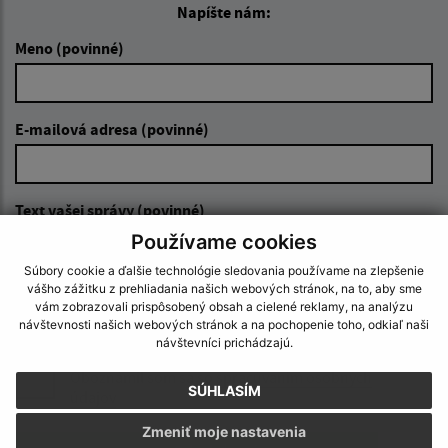
Napíšte nám:
Meno (povinné)
E-mailová adresa (povinné)
Text vašej správy (povinné)
Používame cookies
Súbory cookie a ďalšie technológie sledovania používame na zlepšenie
vášho zážitku z prehliadania našich webových stránok, na to, aby sme
vám zobrazovali prispôsobený obsah a cielené reklamy, na analýzu
návštevnosti našich webových stránok a na pochopenie toho, odkiaľ naši
návštevníci prichádzajú.
Oboznámil som sa so
spracúvaním osobných
SÚHLASÍM
údajov
Zmeniť moje nastavenia
Google reCaptcha Response