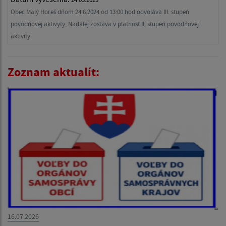
Obec Malý Horeš dňom 24.6.2024 od 13:00 hod odvoláva III. stupeň
povodňovej aktivyty, Nadalej zostáva v platnost II. stupeň povodňovej
aktivity
Zoznam aktualít:
16.07.2026