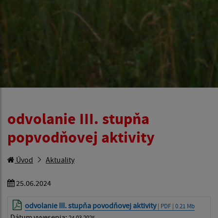
odvolanie III. stupňa
popvodňovej aktivity
Úvod
Aktuality
25.06.2024
odvolanie III. stupňa povodňovej aktivity
| PDF | 0.21 Mb
Dátum vyvesenia:
24.03.2025