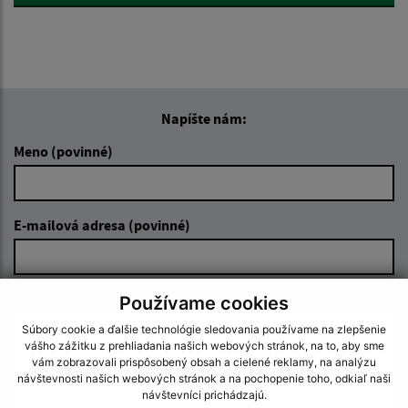
Napíšte nám:
Meno (povinné)
E-mailová adresa (povinné)
Text vašej správy (povinné)
Používame cookies
Súbory cookie a ďalšie technológie sledovania používame na zlepšenie
vášho zážitku z prehliadania našich webových stránok, na to, aby sme
vám zobrazovali prispôsobený obsah a cielené reklamy, na analýzu
návštevnosti našich webových stránok a na pochopenie toho, odkiaľ naši
návštevníci prichádzajú.