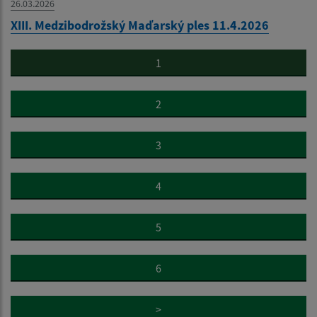
26.03.2026
XIII. Medzibodrožský Maďarský ples 11.4.2026
1
2
3
4
5
6
>