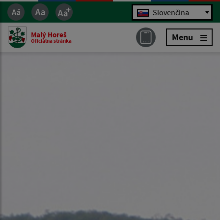
Jazyk
Slovenčina
Malý Horeš
Menu
Oficiálna stránka