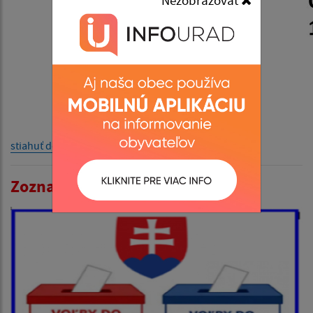
Nezobrazovať
stiahuť dokument
Zoznam aktualít: