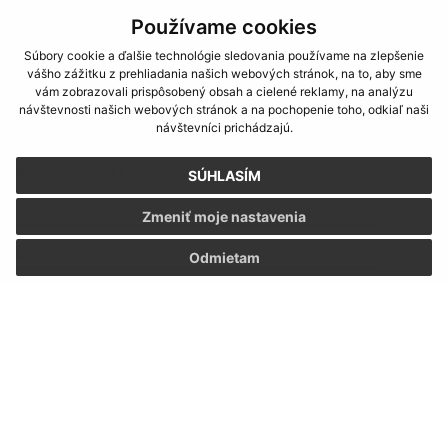
Používame cookies
Súbory cookie a ďalšie technológie sledovania používame na zlepšenie
vášho zážitku z prehliadania našich webových stránok, na to, aby sme
vám zobrazovali prispôsobený obsah a cielené reklamy, na analýzu
návštevnosti našich webových stránok a na pochopenie toho, odkiaľ naši
návštevníci prichádzajú.
Napíšte nám:
Meno (povinné)
SÚHLASÍM
Zmeniť moje nastavenia
E-mailová adresa (povinné)
Odmietam
Text vašej správy (povinné)