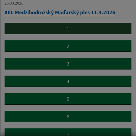
26.03.2026
XIII. Medzibodrožský Maďarský ples 11.4.2026
1
2
3
4
5
6
>