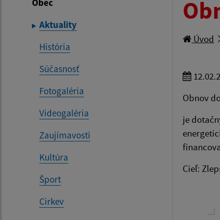
Ob
Obec
Aktuality
Úvod
História
Súčasnosť
12.02.
Fotogaléria
Obnov d
Videogaléria
je dotačn
energetic
Zaujímavosti
financova
Kultúra
Cieľ: Zle
Šport
Cirkev