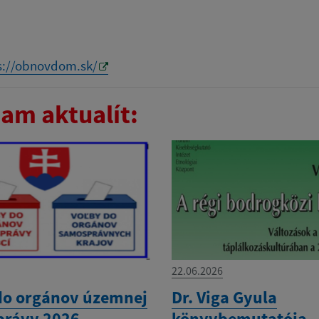
s://obnovdom.sk/
am aktualít:
22.06.2026
do orgánov územnej
Dr. Viga Gyula
rávy 2026
könyvbemutatója