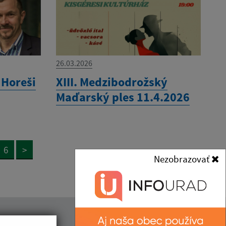
26.03.2026
 Horeši
XIII. Medzibodrožský
Maďarský ples 11.4.2026
6
>
Nezobrazovať