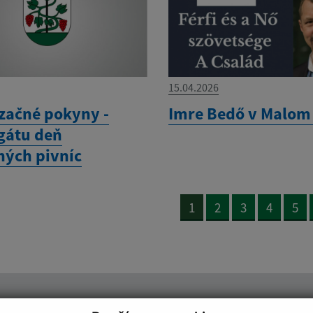
15.04.2026
začné pokyny -
Imre Bedő v Malom
gátu deň
ných pivníc
1
2
3
4
5