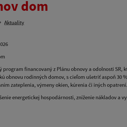
nov dom
Aktuality
2026
om
ý program financovaný z Plánu obnovy a odolnosti SR, k
kú obnovu rodinných domov, s cieľom ušetriť aspoň 30 
ním zateplenia, výmeny okien, kúrenia či iných opatrení
pšenie energetickej hospodárnosti, zníženie nákladov a v