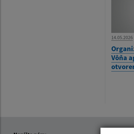
14.05.2026
Organi
Vôňa a
otvore