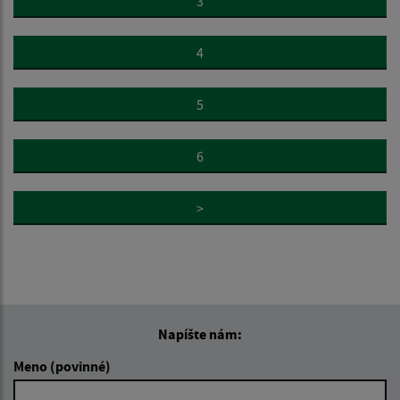
3
4
5
6
>
Napíšte nám:
Meno (povinné)