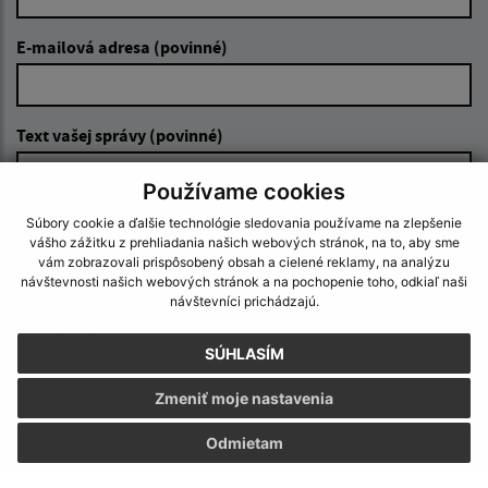
E-mailová adresa (povinné)
Text vašej správy (povinné)
Používame cookies
Súbory cookie a ďalšie technológie sledovania používame na zlepšenie
vášho zážitku z prehliadania našich webových stránok, na to, aby sme
vám zobrazovali prispôsobený obsah a cielené reklamy, na analýzu
návštevnosti našich webových stránok a na pochopenie toho, odkiaľ naši
návštevníci prichádzajú.
Oboznámil som sa so
spracúvaním osobných
údajov
SÚHLASÍM
Google reCaptcha Response
Odoslať správu
Zmeniť moje nastavenia
Odmietam