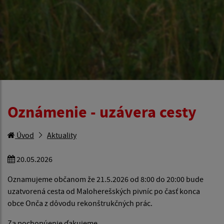
Oznámenie - uzávera cesty
Úvod
Aktuality
20.05.2026
Oznamujeme občanom že 21.5.2026 od 8:00 do 20:00 bude
uzatvorená cesta od Maloherešských pivníc po časť konca
obce Onča z dôvodu rekonštrukčných prác.
Za pochopúenie ďakujeme