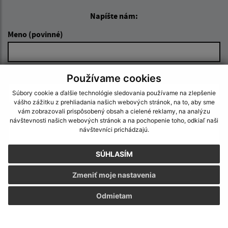
Napíšte nám:
Meno (povinné)
E-mailová adresa (povinné)
Používame cookies
Súbory cookie a ďalšie technológie sledovania používame na zlepšenie
vášho zážitku z prehliadania našich webových stránok, na to, aby sme
vám zobrazovali prispôsobený obsah a cielené reklamy, na analýzu
Text vašej správy (povinné)
návštevnosti našich webových stránok a na pochopenie toho, odkiaľ naši
návštevníci prichádzajú.
SÚHLASÍM
Zmeniť moje nastavenia
Odmietam
Oboznámil som sa so
spracúvaním osobných
údajov