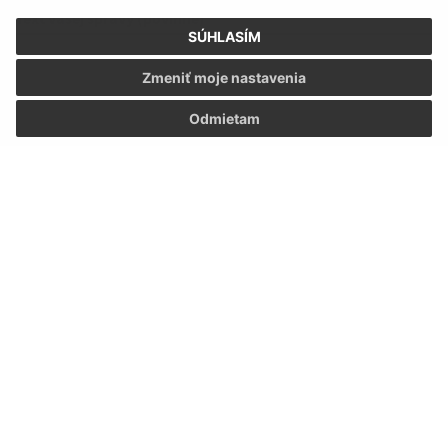
Text vašej správy (povinné)
SÚHLASÍM
Zmeniť moje nastavenia
Odmietam
Oboznámil som sa so
spracúvaním osobných
údajov
Google reCaptcha Response
Odoslať správu
Úradné hodiny:
Deň
Čas
Pondelok:
7:30 - 12:00, 13:00 - 15:30