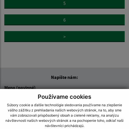
5
6
>
Napíšte nám:
Meno (povinné)
Používame cookies
Súbory cookie a ďalšie technológie sledovania používame na zlepšenie
vášho zážitku z prehliadania našich webových stránok, na to, aby sme
E-mailová adresa (povinné)
vám zobrazovali prispôsobený obsah a cielené reklamy, na analýzu
návštevnosti našich webových stránok a na pochopenie toho, odkiaľ naši
návštevníci prichádzajú.