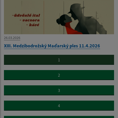
26.03.2026
XIII. Medzibodrožský Maďarský ples 11.4.2026
1
2
3
4