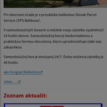
Pri obecnom úrade je v prevádzke balíkobox Slovak Parcel
Service /SPS Balíkovo/.
V samoobslužných boxoch si môžete svoju zásielku vyzdvihnúť
24 hodín denne. Samoobslužný box je bezkontaktnou a
praktickou formou doručenia, ktorú uprednostňuje stále viac
zákazníkov.
Samoobslužný box je dostupný 24/7. Doba uloženia zásielky je
48 hodín.
ako funguje Balíkobox
video . . .
Zoznam aktualít: