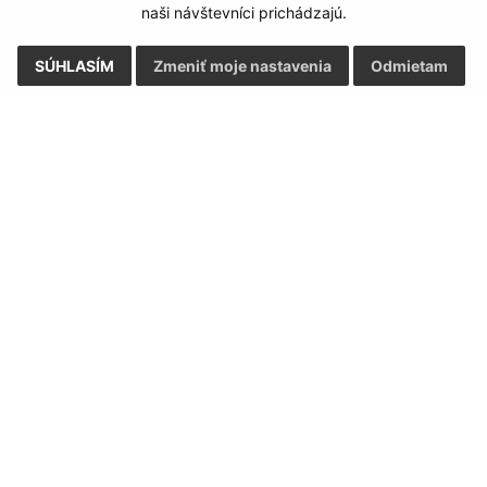
naši návštevníci prichádzajú.
SÚHLASÍM
Zmeniť moje nastavenia
Odmietam
Google reCaptcha Response
Odoslať správu