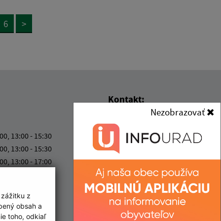
6
>
Kontakt:
Nezobrazovať
Obec (Malý Horeš)
Obecný úrad (Malý Horeš)
:00, 13:00 - 15:30
Družstevná 233
:00, 13:00 - 15:30
076 52 Malý Horeš
:00, 13:00 - 17:00
:00
info@malyhores.sk
:00
+421 56 628 53 70
 zážitku z
obený obsah a
IČO: 00331724
e toho, odkiaľ