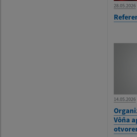
28.05.2026
Refere
14.05.2026
Organi
Vôňa a
otvore