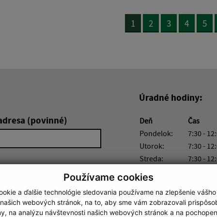
1
2
3
4
5
Úradné hodiny:
adresa (povinné)
Deň
Čas
Pondelok:
7:30 - 12
Utorok:
7:30 - 12
Streda:
7:30 - 12
Štvrtok:
7:30 - 12
Používame cookies
Piatok:
7:30 - 12
okie a ďalšie technológie sledovania používame na zlepšenie vášho
 našich webových stránok, na to, aby sme vám zobrazovali prispôs
my, na analýzu návštevnosti našich webových stránok a na pochopeni