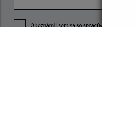
Oboznámil som sa so
spracúvaním
osobných údajov