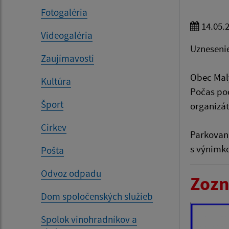
Fotogaléria
14.05.
Videogaléria
Uznesenie
Zaujímavosti
Obec Malý
Kultúra
Počas pod
Šport
organi
Cirkev
Parkovani
s výnimko
Pošta
Odvoz odpadu
Zozn
Dom spoločenských služieb
Spolok vinohradníkov a