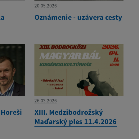
20.05.2026
la
Oznámenie - uzávera cesty
26.03.2026
 Horeši
XIII. Medzibodrožský
Maďarský ples 11.4.2026