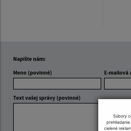
Napíšte nám:
Meno (povinné)
E-mailová 
Text vašej správy (povinné)
Súbory co
prehliadania
cielené rekla