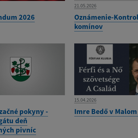
21.05.2026
ndum 2026
Oznámenie-Kontro
komínov
15.04.2026
začné pokyny -
Imre Bedő v Malom
gátu deň
ných pivníc