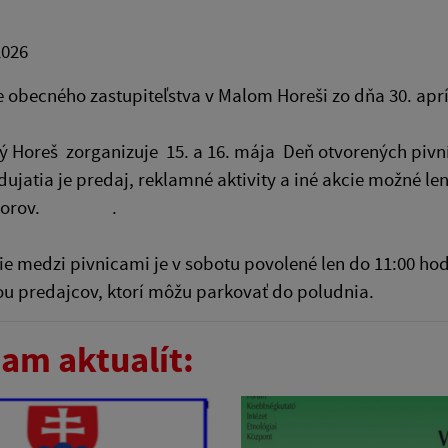
2026
 obecného zastupiteľstva v Malom Horeši zo dňa 30. aprí
 Horeš zorganizuje 15. a 16. mája Deň otvorených pivn
ujatia je predaj, reklamné aktivity a iné akcie možné le
zátorov. .
e medzi pivnicami je v sobotu povolené len do 11:00 hod
u predajcov, ktorí môžu parkovať do poludnia.
am aktualít: