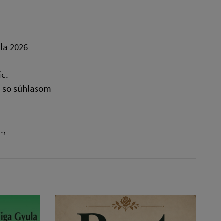
la 2026
íc.
n so súhlasom
.,