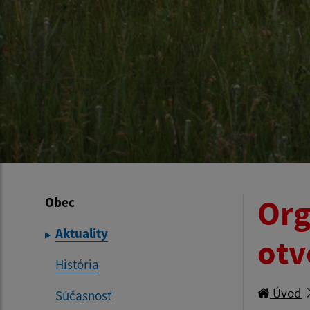
Org
Obec
Aktuality
otv
História
Úvod
Súčasnosť