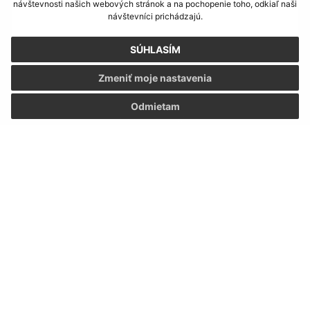
návštevnosti našich webových stránok a na pochopenie toho, odkiaľ naši
návštevníci prichádzajú.
SÚHLASÍM
Oboznámil som sa so
spracúvaním osobných
Zmeniť moje nastavenia
údajov
Odmietam
Google reCaptcha Response
Odoslať správu
Úradné hodiny:
Deň
Čas
Pondelok:
7:30 - 12:00, 13:00 - 15:30
Utorok:
7:30 - 12:00, 13:00 - 15:30
Streda:
7:30 - 12:00, 13:00 - 17:00
Štvrtok:
7:30 - 12:00
Piatok:
7:30 - 12:00