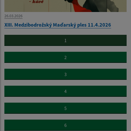
26.03.2026
XIII. Medzibodrožský Maďarský ples 11.4.2026
1
2
3
4
5
6