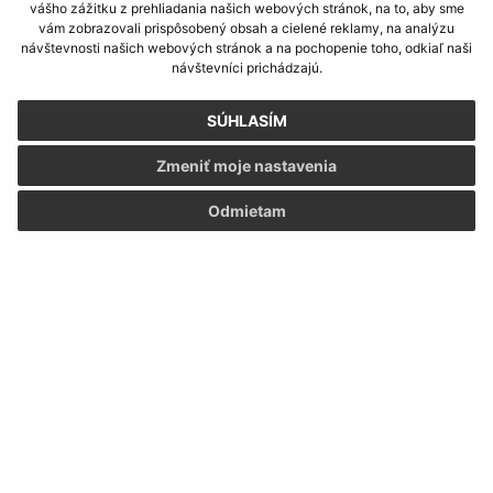
vášho zážitku z prehliadania našich webových stránok, na to, aby sme
vám zobrazovali prispôsobený obsah a cielené reklamy, na analýzu
návštevnosti našich webových stránok a na pochopenie toho, odkiaľ naši
návštevníci prichádzajú.
SÚHLASÍM
Oboznámil som sa so
spracúvaním osobných
Zmeniť moje nastavenia
údajov
Odmietam
Google reCaptcha Response
Odoslať správu
Úradné hodiny:
Deň
Čas
Pondelok:
7:30 - 12:00, 13:00 - 15:30
Utorok:
7:30 - 12:00, 13:00 - 15:30
Streda:
7:30 - 12:00, 13:00 - 17:00