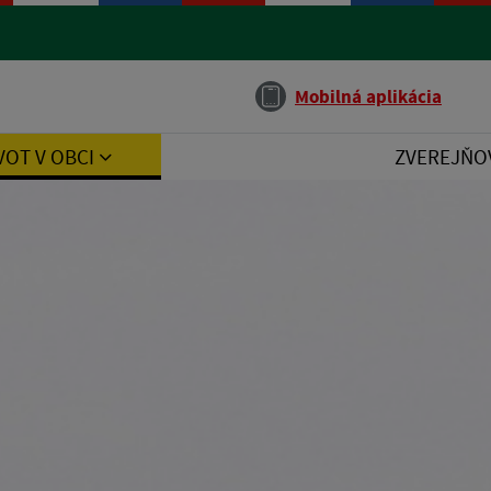
Jazyk
Mobilná aplikácia
VOT V OBCI
ZVEREJŇO