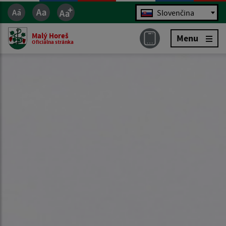
Jazyk
Slovenčina
Malý Horeš
Menu
Oficiálna stránka