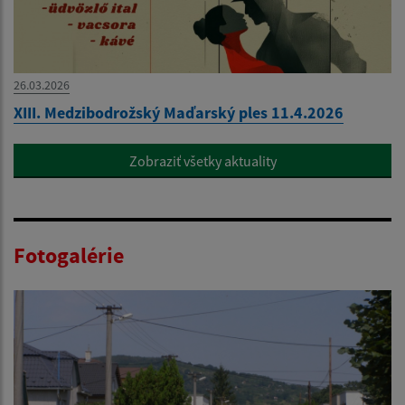
26.03.2026
XIII. Medzibodrožský Maďarský ples 11.4.2026
Zobraziť všetky aktuality
Fotogalérie