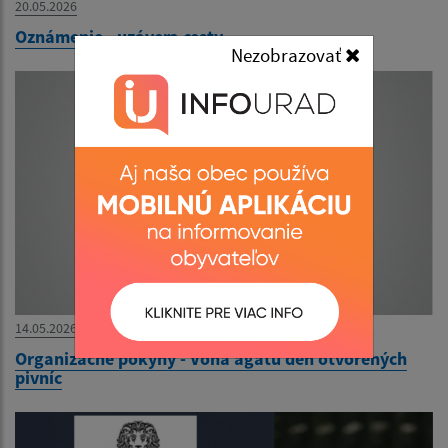
20.05.2026
Oznámenie - uzávera cesty
Nezobrazovať
14.05.2026
Organizačné pokyny - Vôňa agátu deň otvorených
pivníc