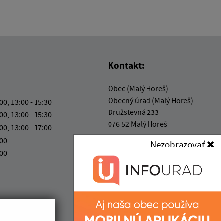
Kontakt:
Obec (Malý Horeš)
Obecný úrad (Malý Horeš)
:00, 13:00 - 15:30
Družstevná 233
:00, 13:00 - 15:30
076 52 Malý Horeš
:00, 13:00 - 17:00
:00
Nezobrazovať
info@malyhores.sk
:00
+421 56 628 53 70
IČO: 00331724