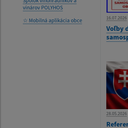
Spolok vinohradníkov a
vinárov POLYHOS
16.07.2026
☆ Mobilná aplikácia obce
Voľby 
samosp
28.05.2026
Refere