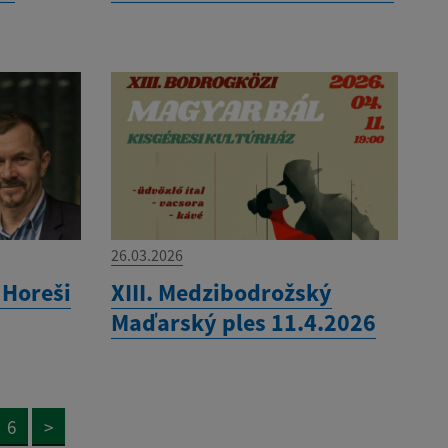
26.03.2026
 Horeši
XIII. Medzibodrožský
Maďarský ples 11.4.2026
6
>