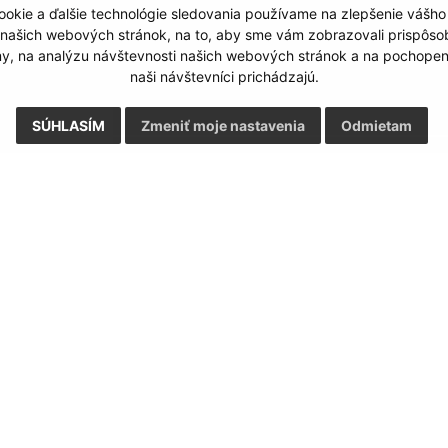
Google reCaptcha Response
Odoslať správu
okie a ďalšie technológie sledovania používame na zlepšenie vášho
 našich webových stránok, na to, aby sme vám zobrazovali prispôs
my, na analýzu návštevnosti našich webových stránok a na pochopeni
naši návštevníci prichádzajú.
SÚHLASÍM
Zmeniť moje nastavenia
Odmietam