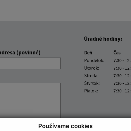
Úradné hodiny:
adresa (povinné)
Deň
Čas
Pondelok:
7:30 - 12
Utorok:
7:30 - 12
Streda:
7:30 - 12
Štvrtok:
7:30 - 12
Piatok:
7:30 - 12
Používame cookies