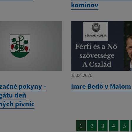
komínov
15.04.2026
začné pokyny -
Imre Bedő v Malom
gátu deň
ných pivníc
1
2
3
4
5