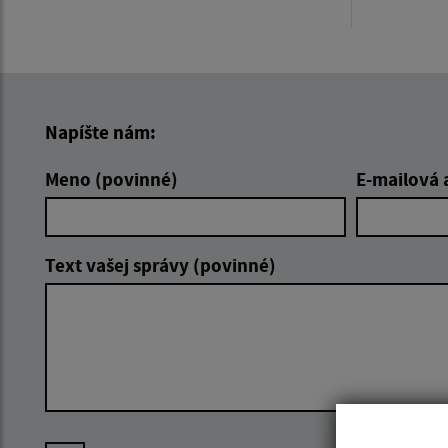
Napíšte nám:
Meno (povinné)
E-mailová 
Text vašej správy (povinné)