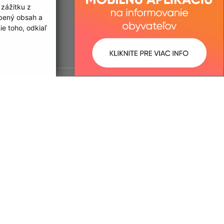
 zážitku z
obený obsah a
e toho, odkiaľ