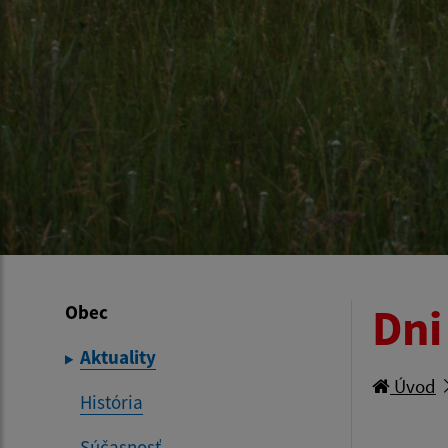
Dni
Obec
Aktuality
Úvod
História
Súčasnosť