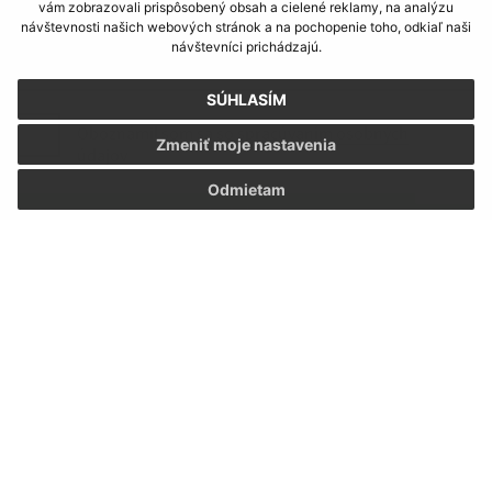
vám zobrazovali prispôsobený obsah a cielené reklamy, na analýzu
návštevnosti našich webových stránok a na pochopenie toho, odkiaľ naši
návštevníci prichádzajú.
SÚHLASÍM
Oboznámil som sa so
spracúvaním osobných
Zmeniť moje nastavenia
údajov
Odmietam
Google reCaptcha Response
Odoslať správu
Úradné hodiny:
Deň
Čas
Pondelok:
7:30 - 12:00, 13:00 - 15:30
Utorok:
7:30 - 12:00, 13:00 - 15:30
Streda:
7:30 - 12:00, 13:00 - 17:00
Štvrtok:
7:30 - 12:00