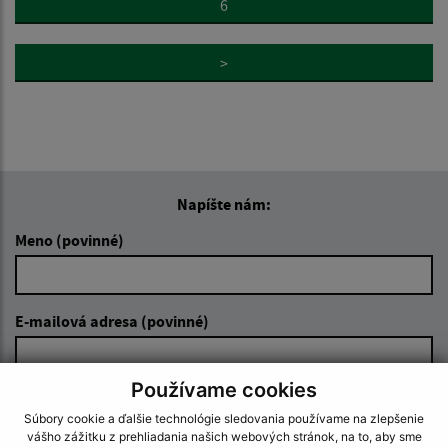
6
>
Napíšte nám:
Meno (povinné)
E-mailová adresa (povinné)
Používame cookies
Text vašej správy (povinné)
Súbory cookie a ďalšie technológie sledovania používame na zlepšenie
vášho zážitku z prehliadania našich webových stránok, na to, aby sme