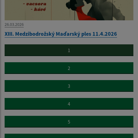
26.03.2026
XIII. Medzibodrožský Maďarský ples 11.4.2026
1
2
3
4
5