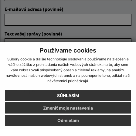
E-mailová adresa (povinné)
Text vašej správy (povinné)
Používame cookies
Súbory cookie a ďalšie technológie sledovania používame na zlepšenie
vášho zážitku z prehliadania našich webových stránok, na to, aby sme
vám zobrazovali prispôsobený obsah a cielené reklamy, na analýzu
návštevnosti našich webových stránok a na pochopenie toho, odkiaľ naši
návštevníci prichádzajú.
Oboznámil som sa so
spracúvaním osobných
údajov
SÚHLASÍM
Google reCaptcha Response
Odoslať správu
Zmeniť moje nastavenia
Odmietam